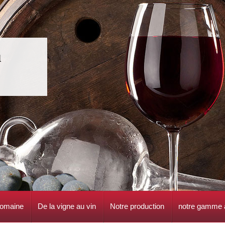
u
domaine
De la vigne au vin
Notre production
notre gamme a