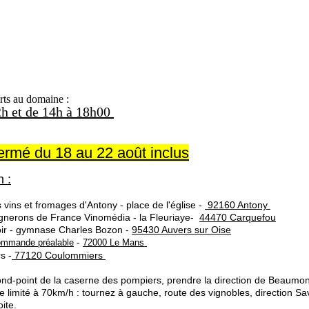
rts au domaine :
2h et de 14h à 18h00
hes, lundis et jours féri
fermé du 18 au 22 août inclus
on
:
 vins et fromages d'Antony - place de l'église -
92160 Antony
ignerons de France Vinomédia - la Fleuriaye-
44470 Carquefou
roir - gymnase Charles Bozon -
95430 Auvers sur Oise
-
ommande préalable
72000 Le Mans
s -
77120 Coulommiers
nd-point de la caserne des pompiers, prendre la direction de Beaumon
 limité à 70km/h : tournez à gauche, route des vignobles, direction Sa
ite.