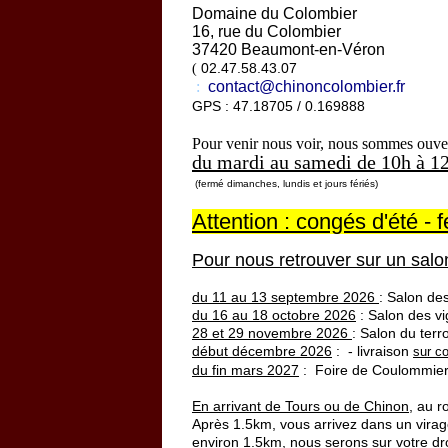
Domaine du Colombier
16, rue du Colombier
37420 Beaumont-en-Véron
02.47.58.43.07
(
:
contact@chinoncolombier.fr
GPS : 47.18705 / 0.169888
Pour venir nous voir, nous sommes ouve
du mardi au samedi de 10h à 1
(fermé dimanc
Attention : congés d'été - 
Pour nous retrouver sur un sal
du 11 au 13 septembre 2026
: Salon des
du 16 au 18 octobre 2026
: Salon des v
28 et 29 novembre 2026
: Salon du ter
début décembre 2026
: - livraison
sur c
du fin mars 2027
: Foire de Coulommier
En arrivant de Tours ou de Chinon
,
au ro
Après 1.5km, vous arrivez dans un virage
environ 1.5km, nous serons sur votre dro